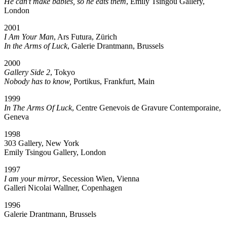
He can’t make babies, so he eats them
, Emily Tsingou Gallery,
London
2001
I Am Your Man
, Ars Futura, Zürich
In the Arms of Luck
, Galerie Drantmann, Brussels
2000
Gallery Side 2
, Tokyo
Nobody has to know,
Portikus, Frankfurt, Main
1999
In The Arms Of Luck
, Centre Genevois de Gravure Contemporaine,
Geneva
1998
303 Gallery, New York
Emily Tsingou Gallery, London
1997
I am your mirror
, Secession Wien, Vienna
Galleri Nicolai Wallner, Copenhagen
1996
Galerie Drantmann, Brussels