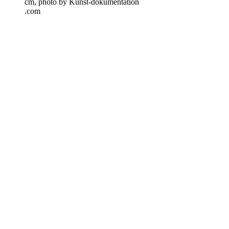
cm, photo by Kun​st​-doku​men​ta​tion​
.com