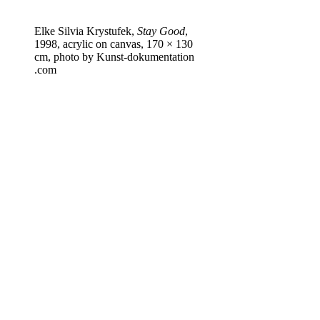
Elke Silvia Krystufek,
Stay Good
,
1998, acrylic on canvas, 170 × 130
cm, photo by Kun​st​-doku​men​ta​tion​
.com