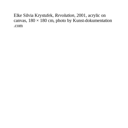
Elke Silvia Krystufek,
Revolution
, 2001, acrylic on
canvas, 180 × 180 cm, photo by Kun​st​-doku​men​ta​tion​
.com