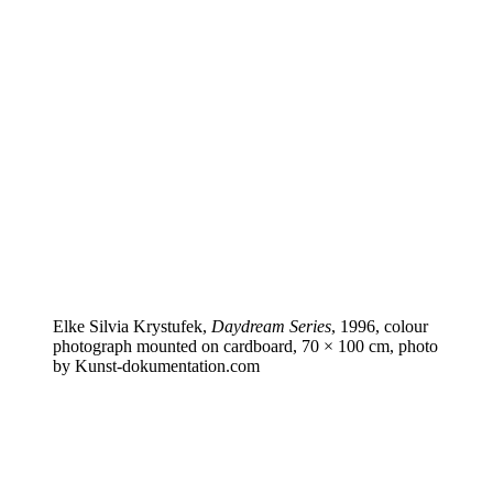
Elke Silvia Krystufek,
Daydream Series
, 1996, colour
photograph mounted on cardboard, 70 × 100 cm, photo
by Kun​st​-doku​men​ta​tion​.com