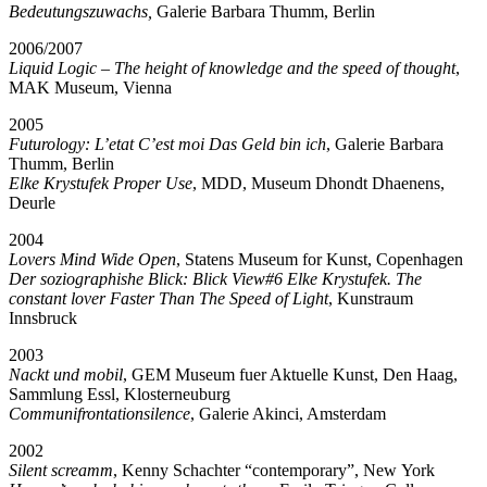
Bedeutungszuwachs,
Galerie Barbara Thumm, Berlin
2006/2007
Liquid Logic – The height of knowledge and the speed of thought
,
MAK Museum, Vienna
2005
Futurology: L’etat C’est moi Das Geld bin ich
, Galerie Barbara
Thumm, Berlin
Elke Krystufek Proper Use
, MDD, Museum Dhondt Dhaenens,
Deurle
2004
Lovers Mind Wide Open
, Statens Museum for Kunst, Copenhagen
Der soziographishe Blick: Blick View#6 Elke Krystufek. The
constant lover Faster Than The Speed of Light
, Kunstraum
Innsbruck
2003
Nackt und mobil
, GEM Museum fuer Aktuelle Kunst, Den Haag,
Sammlung Essl, Klosterneuburg
Communifrontationsilence
, Galerie Akinci, Amsterdam
2002
Silent screamm
, Kenny Schachter
“
contemporary”, New York