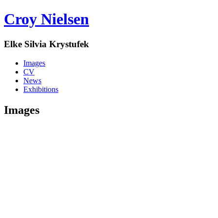
Croy Nielsen
Elke Silvia Krystufek
Images
CV
News
Exhibitions
Images