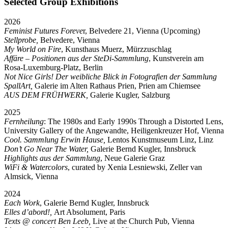
Selected Group Exhibitions
2026
Feminist Futures Foreve
r, Belvedere 21, Vienna (Upcoming)
Stellprobe,
Belvedere, Vienna
My World on Fire
, Kunsthaus Muerz, Mürzzuschlag
Affäre – Positionen aus der SteDi-Sammlung
, Kunstverein am
Rosa-Luxemburg-Platz, Berlin
Not Nice Girls! Der weibliche Blick in Fotografien der Sammlung
SpallArt,
Galerie im Alten Rathaus Prien, Prien am Chiemsee
AUS DEM FRÜHWERK,
Galerie Kugler, Salzburg
2025
Fernheilung
: The 1980s and Early 1990s Through a Distorted Lens,
University Gallery of the Angewandte, Heiligenkreuzer Hof, Vienna
Cool. Sammlung Erwin Hause,
Lentos Kunstmuseum Linz, Linz
Don’t Go Near The Water,
Galerie Bernd Kugler, Innsbruck
Highlights aus der Sammlung
, Neue Galerie Graz
WiFi & Watercolors
, curated by Xenia Lesniewski, Zeller van
Almsick, Vienna
2024
Each Work
, Galerie Bernd Kugler, Innsbruck
Elles d’abord!,
Art Absolument, Paris
Texts @ concert Ben Leeb,
Live at the Church Pub, Vienna