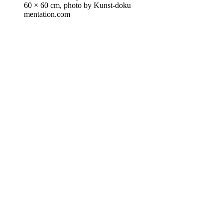
60 × 60 cm, photo by Kun​st​-doku​
men​ta​tion​.com