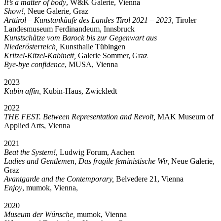
It’s a matter of body
, W&K Galerie, Vienna
Show!,
Neue Galerie, Graz
Arttirol – Kunstankäufe des Landes Tirol 2021 – 2023
, Tiroler
Landesmuseum Ferdinandeum, Innsbruck
Kunstschätze vom Barock bis zur Gegenwart aus
Niederösterreich,
Kunsthalle Tübingen
Kritzel-Kitzel-Kabinett,
Galerie Sommer, Graz
Bye-bye confidence
, MUSA, Vienna
2023
Kubin affin,
Kubin-Haus, Zwickledt
2022
THE FEST. Between Representation and Revolt,
MAK Museum of
Applied Arts, Vienna
2021
Beat the System!
, Ludwig Forum, Aachen
Ladies and Gentlemen, Das fragile feministische Wir,
Neue Galerie,
Graz
Avantgarde and the Contemporary,
Belvedere 21, Vienna
Enjoy
, mumok, Vienna,
2020
Museum der Wünsche,
mumok, Vienna