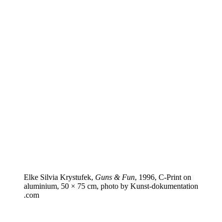
Elke Silvia Krystufek,
Guns & Fun
, 1996, C‑Print on
aluminium, 50 × 75 cm, photo by Kun​st​-doku​men​ta​tion​
.com