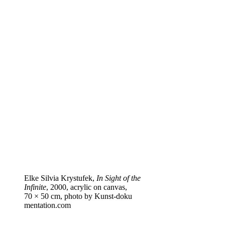
Elke Silvia Krystufek,
In Sight of the
Infinite
, 2000, acrylic on canvas,
70 × 50 cm, photo by Kun​st​-doku​
men​ta​tion​.com