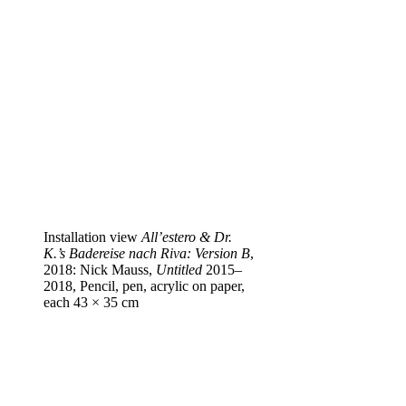
Installation view
All’estero & Dr.
K.’s Badereise nach Riva: Version B
,
2018: Nick Mauss,
Untitled
2015–
2018, Pencil, pen, acrylic on paper,
each 43 × 35 cm