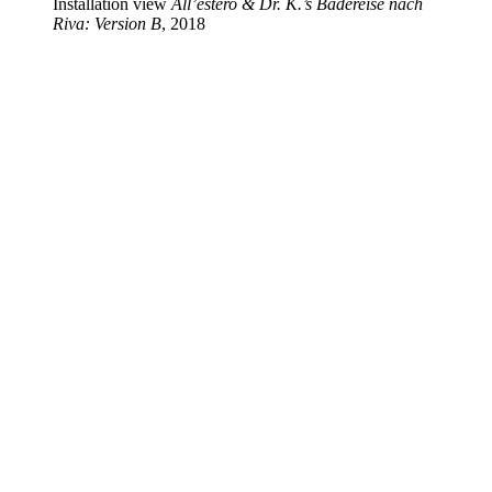
Installation view
All’estero & Dr. K.’s Badereise nach
Riva: Version B
, 2018